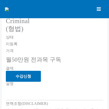
콘
텐
츠
Criminal
로
(형법)
건
너
상태
뛰
미등록
기
가격
월50만원 전과목 구독
결제
수강신청
설명
면책조항(DISCLAIMER)