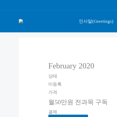
콘
텐
츠
인사말(Greetings)
로
건
너
뛰
기
February 2020
상태
미등록
가격
월50만원 전과목 구독
결제