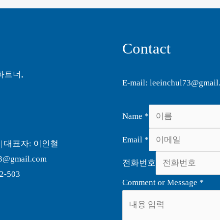
Contact
파트너,
E-mail: leeinchul73@gmail
Name
*
Email
*
 | 대표자: 이인철
3@gmail.com
전화번호
-503
Comment or Message
*