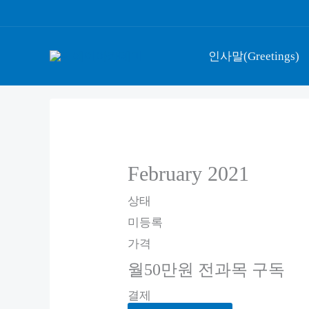
콘
텐
츠
인사말(Greetings)
로
건
너
뛰
기
February 2021
상태
미등록
가격
월50만원 전과목 구독
결제