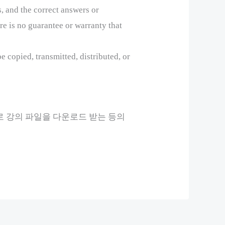
s, and the correct answers or
e is no guarantee or warranty that
e copied, transmitted, distributed, or
로 강의 파일을 다운로드 받는 등의