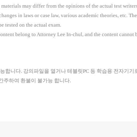
 materials may differ from the opinions of the actual test writer
anges in laws or case law, various academic theories, etc. Ther
be tested on the actual exam.
 content belong to Attorney Lee In-chul, and the content cannot b
능합니다. 강의파일을 열거나 테블릿PC 등 학습용 전자기기
간주하여 환불이 불가능 합니다.