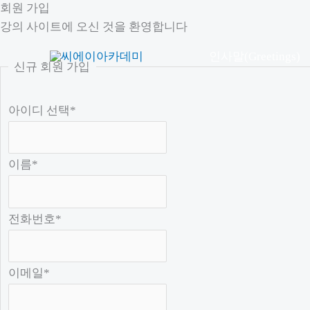
회원 가입
콘
강의 사이트에 오신 것을 환영합니다
텐
츠
인사말(Greetings)
신규 회원 가입
로
건
아이디 선택
*
너
뛰
기
이름
*
전화번호
*
이메일
*